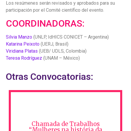
Los resúmenes serán revisados y aprobados para su
participación por el Comité científico del evento.
COORDINADORAS:
Silvia Manzo
(UNLP, IdHICS CONICET – Argentina)
Katarina Peixoto
(UERJ, Brasil)
Viridiana Platas
(UEB/ UDLS, Colombia)
Teresa Rodríguez
(UNAM – México)
Otras Convocatorias:
Chamada de Trabalhos
“Mulheres na história da
Chamada de Trabalhos
filosofia…”
“Mulheres na história da